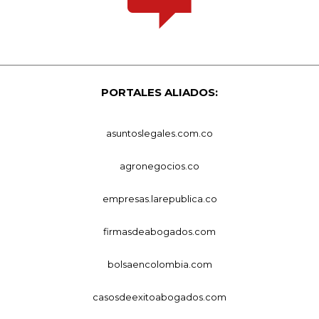
PORTALES ALIADOS:
asuntoslegales.com.co
agronegocios.co
empresas.larepublica.co
firmasdeabogados.com
bolsaencolombia.com
casosdeexitoabogados.com