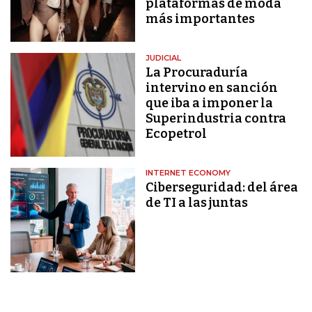
plataformas de moda
más importantes
JUDICIAL
La Procuraduría
intervino en sanción
que iba a imponer la
Superindustria contra
Ecopetrol
INTERNET ECONOMY
Ciberseguridad: del área
de TI a las juntas