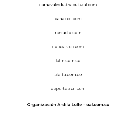
carnavalindustriacultural.com
canalrcn.com
rcnradio.com
noticiasrcn.com
lafm.com.co
alerta.com.co
deportesrcn.com
Organización Ardila Lülle - oal.com.co