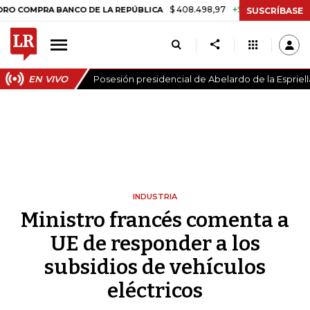
$ 408.498,97
+$ 8.753,81
+2,19%
RA BANCO DE LA REPÚBLICA
TAS
SUSCRÍBASE
EN VIVO
Posesión presidencial de Abelardo de la Espriell
INDUSTRIA
Ministro francés comenta a
UE de responder a los
subsidios de vehículos
eléctricos