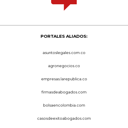
PORTALES ALIADOS:
asuntoslegales.com.co
agronegocios.co
empresas.larepublica.co
firmasdeabogados.com
bolsaencolombia.com
casosdeexitoabogados.com