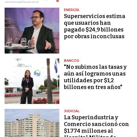
ENERGÍA
Superservicios estima
que usuarios han
pagado $24,9 billones
por obras inconclusas
BANCOS
"No subimos las tasas y
aún así logramos unas
utilidades por $1,2
billones en tres años"
JUDICIAL
La Superindustria y
Comercio sancionó con
$1.774 millones al