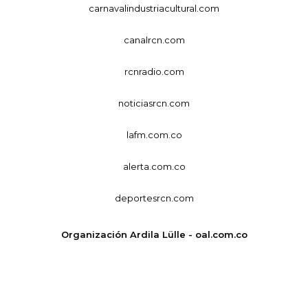
carnavalindustriacultural.com
canalrcn.com
rcnradio.com
noticiasrcn.com
lafm.com.co
alerta.com.co
deportesrcn.com
Organización Ardila Lülle - oal.com.co