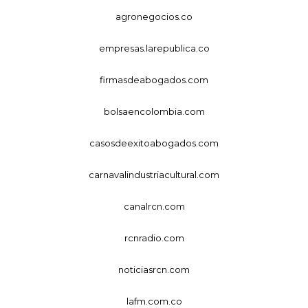
agronegocios.co
empresas.larepublica.co
firmasdeabogados.com
bolsaencolombia.com
casosdeexitoabogados.com
carnavalindustriacultural.com
canalrcn.com
rcnradio.com
noticiasrcn.com
lafm.com.co