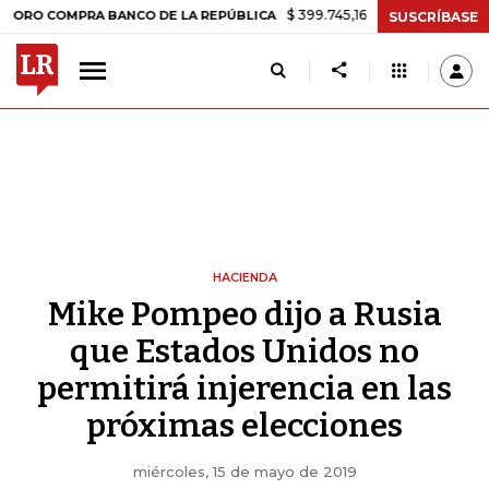
$ 399.745,16
+$ 2.295,71
+0,58%
MPRA BANCO DE LA REPÚBLICA
T
SUSCRÍBASE
HACIENDA
Mike Pompeo dijo a Rusia
que Estados Unidos no
permitirá injerencia en las
próximas elecciones
miércoles, 15 de mayo de 2019