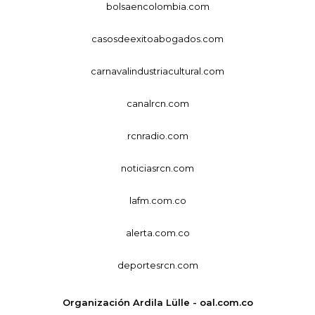
bolsaencolombia.com
casosdeexitoabogados.com
carnavalindustriacultural.com
canalrcn.com
rcnradio.com
noticiasrcn.com
lafm.com.co
alerta.com.co
deportesrcn.com
Organización Ardila Lülle - oal.com.co