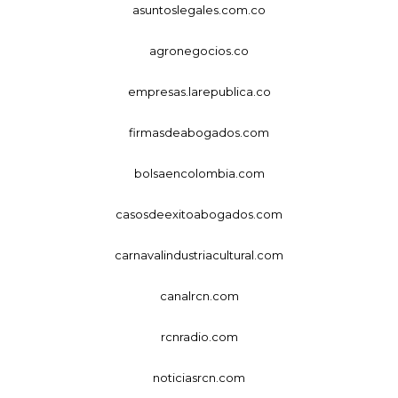
asuntoslegales.com.co
agronegocios.co
empresas.larepublica.co
firmasdeabogados.com
bolsaencolombia.com
casosdeexitoabogados.com
carnavalindustriacultural.com
canalrcn.com
rcnradio.com
noticiasrcn.com