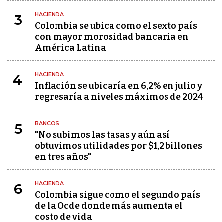
HACIENDA
3
Colombia se ubica como el sexto país
con mayor morosidad bancaria en
América Latina
HACIENDA
4
Inflación se ubicaría en 6,2% en julio y
regresaría a niveles máximos de 2024
BANCOS
5
"No subimos las tasas y aún así
obtuvimos utilidades por $1,2 billones
en tres años"
HACIENDA
6
Colombia sigue como el segundo país
de la Ocde donde más aumenta el
costo de vida