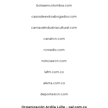
bolsaencolombia.com
casosdeexitoabogados.com
carnavalindustriacultural.com
canalrcn.com
rcnradio.com
noticiasrcn.com
lafm.com.co
alerta.com.co
deportesrcn.com
Organización Ardila Lülle - oal.com.co