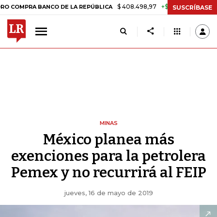
$ 408.498,97
+$ 8.753,81
+2,19%
RA BANCO DE LA REPÚBLICA
TAS
SUSCRÍBASE
MINAS
México planea más
exenciones para la petrolera
Pemex y no recurrirá al FEIP
jueves, 16 de mayo de 2019