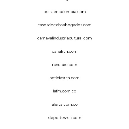
bolsaencolombia.com
casosdeexitoabogados.com
carnavalindustriacultural.com
canalrcn.com
rcnradio.com
noticiasrcn.com
lafm.com.co
alerta.com.co
deportesrcn.com