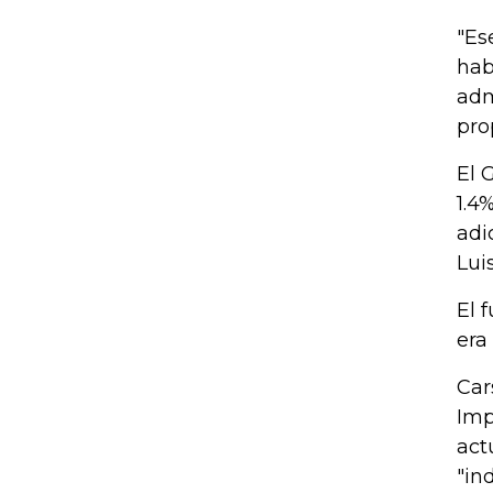
"Es
hab
adm
pro
El 
1.4
adi
Lui
El 
era
Car
Imp
act
"in