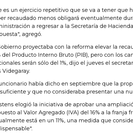
e es un ejercicio repetitivo que se va a tener que h
er recaudado menos obligará eventualmente dur
inistración a regresar a la Secretaría de Haciend
puesta", agregó.
Gobierno proyectaba con la reforma elevar la rec
% del Producto Interno Bruto (PIB), pero con los ca
cionales serán sólo del 1%, dijo el jueves el secret
s Videgaray.
funcionario había dicho en septiembre que la pro
 suficiente y que no consideraba presentar una nuev
stens elogió la iniciativa de aprobar una ampliació
uesto al Valor Agregado (IVA) del 16% a la franja f
ualmente está en un 11%, una medida que consid
dispensable".