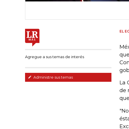
EL E
Méx
que
Agregue a sus temas de interés
Con
gob
Administre sus temas
La 
de 
que
"No
ést
Exc