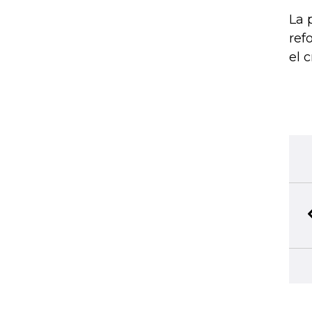
La 
ref
el 