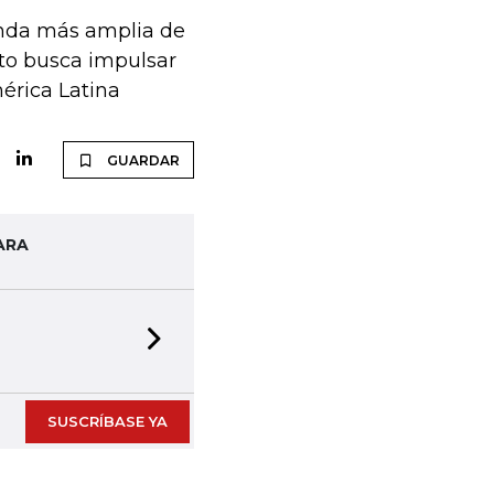
enda más amplia de
eto busca impulsar
érica Latina
GUARDAR
ARA
Next slide
SUSCRÍBASE YA