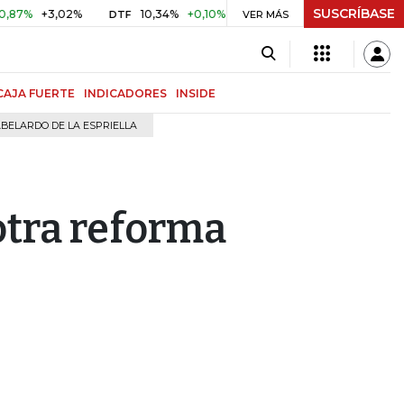
SUSCRÍBASE
+3,02%
10,34%
+0,10%
+0,98%
$ 416,96
+$ 0,05
+
DTF
VER MÁS
UVR
CAJA FUERTE
INDICADORES
INSIDE
BELARDO DE LA ESPRIELLA
otra reforma