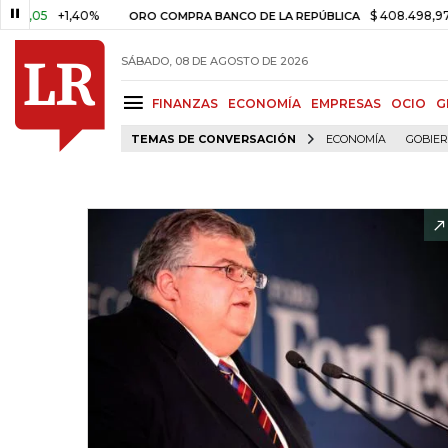
5
+1,40%
$ 408.498,97
+$ 8.
ORO COMPRA BANCO DE LA REPÚBLICA
SÁBADO, 08 DE AGOSTO DE 2026
FINANZAS
ECONOMÍA
EMPRESAS
OCIO
G
TEMAS DE CONVERSACIÓN
ECONOMÍA
GOBIE