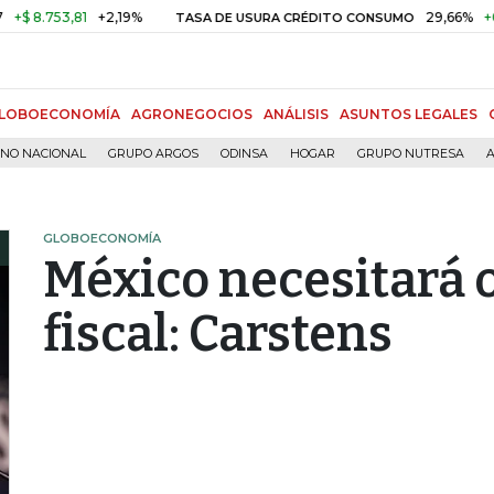
753,81
+2,19%
29,66%
+0,87%
TASA DE USURA CRÉDITO CONSUMO
LOBOECONOMÍA
AGRONEGOCIOS
ANÁLISIS
ASUNTOS LEGALES
RNO NACIONAL
GRUPO ARGOS
ODINSA
HOGAR
GRUPO NUTRESA
A
GLOBOECONOMÍA
México necesitará 
fiscal: Carstens