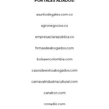
PORTALES ALIADOS:
asuntoslegales.com.co
agronegocios.co
empresas.larepublica.co
firmasdeabogados.com
bolsaencolombia.com
casosdeexitoabogados.com
carnavalindustriacultural.com
canalrcn.com
rcnradio.com