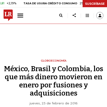
9%
29,66%
+0,87%
+3,02%
TASA DE USURA CRÉDITO CONSUMO
SUSCRÍBASE
GLOBOECONOMÍA
México, Brasil y Colombia, los
que más dinero movieron en
enero por fusiones y
adquisiciones
jueves, 25 de febrero de 2016