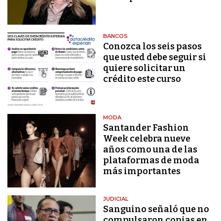
BANCOS
Conozca los seis pasos
que usted debe seguir si
quiere solicitar un
crédito este curso
MODA
Santander Fashion
Week celebra nueve
años como una de las
plataformas de moda
más importantes
JUDICIAL
Sanguino señaló que no
compulsaron copias en