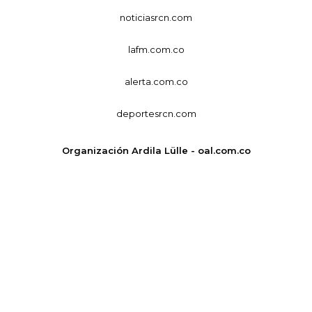
noticiasrcn.com
lafm.com.co
alerta.com.co
deportesrcn.com
Organización Ardila Lülle - oal.com.co