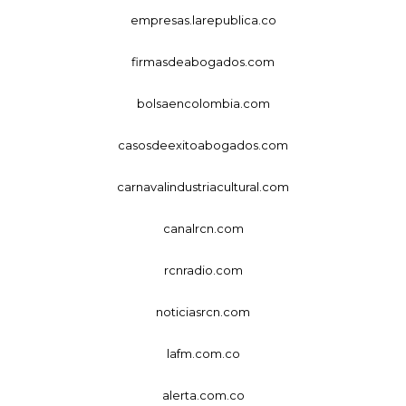
empresas.larepublica.co
firmasdeabogados.com
bolsaencolombia.com
casosdeexitoabogados.com
carnavalindustriacultural.com
canalrcn.com
rcnradio.com
noticiasrcn.com
lafm.com.co
alerta.com.co