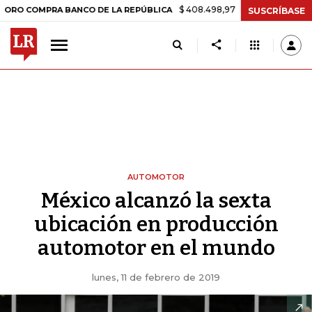
$ 408.498,97
+$ 8.753,81
+2,19%
MPRA BANCO DE LA REPÚBLICA
T
SUSCRÍBASE
AUTOMOTOR
México alcanzó la sexta
ubicación en producción
automotor en el mundo
lunes, 11 de febrero de 2019