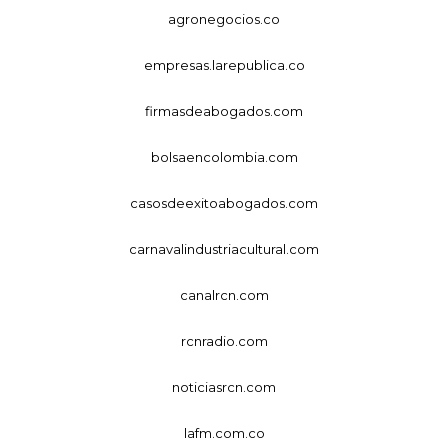
agronegocios.co
empresas.larepublica.co
firmasdeabogados.com
bolsaencolombia.com
casosdeexitoabogados.com
carnavalindustriacultural.com
canalrcn.com
rcnradio.com
noticiasrcn.com
lafm.com.co