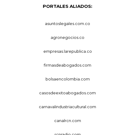
PORTALES ALIADOS:
asuntoslegales.com.co
agronegocios.co
empresas.larepublica.co
firmasdeabogados.com
bolsaencolombia.com
casosdeexitoabogados.com
carnavalindustriacultural.com
canalrcn.com
rcnradio.com