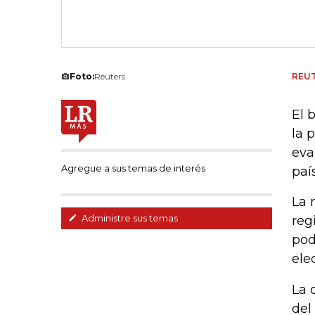
Foto:
Reuters
REU
El 
la 
eva
Agregue a sus temas de interés
paí
La 
Administre sus temas
reg
pod
ele
La 
del