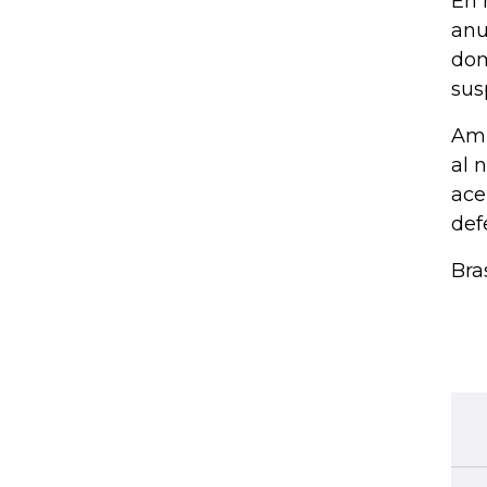
En 
anu
dom
sus
Amb
al 
ace
def
Bra