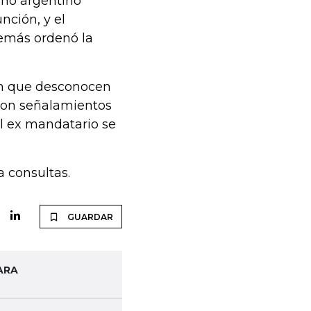
rno argentino
nción, y el
emás ordenó la
ron que desconocen
eron señalamientos
el ex mandatario se
a consultas.
GUARDAR
ARA