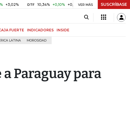
SUSCRÍBASE
2%
10,34%
+0,10%
+0,98%
$ 416,86
+$ 0,05
+0,01%
DTF
UVR
VER MÁS
CAJA FUERTE
INDICADORES
INSIDE
RICA LATINA
MOROSIDAD
 a Paraguay para