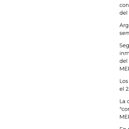
con
del
Arg
sem
Seg
inm
del
ME
Los
el 2
La 
"co
MER