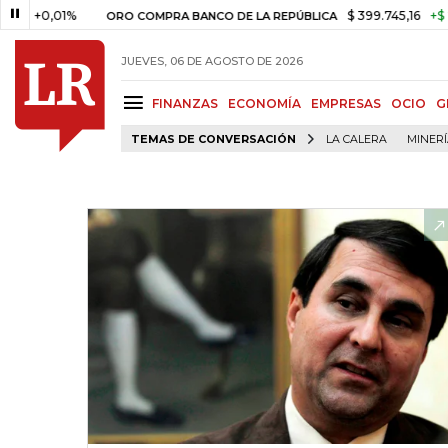
,01%
$ 399.745,16
+$ 2.295,71
ORO COMPRA BANCO DE LA REPÚBLICA
JUEVES, 06 DE AGOSTO DE 2026
FINANZAS
ECONOMÍA
EMPRESAS
OCIO
G
TEMAS DE CONVERSACIÓN
LA CALERA
MINER