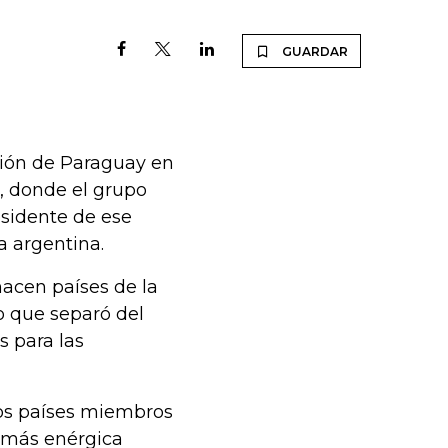
GUARDAR
ción de Paraguay en
, donde el grupo
esidente de ese
a argentina.
acen países de la
co que separó del
s para las
los países miembros
u más enérgica