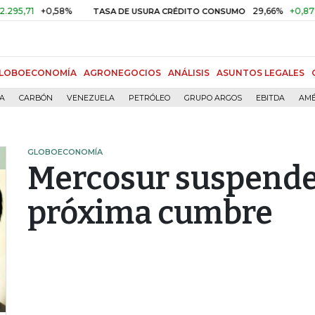
+0,58%
29,66%
+0,87%
+3,0
TASA DE USURA CRÉDITO CONSUMO
LOBOECONOMÍA
AGRONEGOCIOS
ANÁLISIS
ASUNTOS LEGALES
ÍA
CARBÓN
VENEZUELA
PETRÓLEO
GRUPO ARGOS
EBITDA
AMÉ
GLOBOECONOMÍA
Mercosur suspende
próxima cumbre