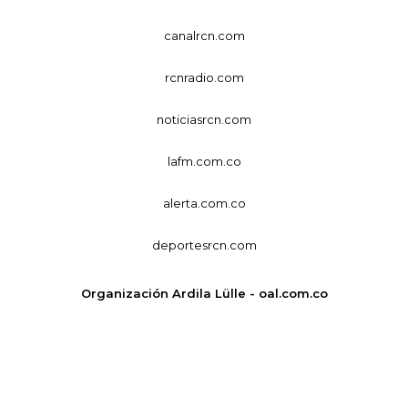
canalrcn.com
rcnradio.com
noticiasrcn.com
lafm.com.co
alerta.com.co
deportesrcn.com
Organización Ardila Lülle - oal.com.co