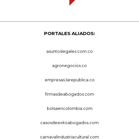
PORTALES ALIADOS:
asuntoslegales.com.co
agronegocios.co
empresas.larepublica.co
firmasdeabogados.com
bolsaencolombia.com
casosdeexitoabogados.com
carnavalindustriacultural.com