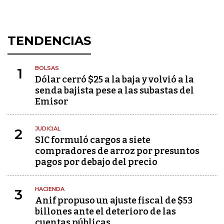
TENDENCIAS
BOLSAS
1
Dólar cerró $25 a la baja y volvió a la
senda bajista pese a las subastas del
Emisor
JUDICIAL
2
SIC formuló cargos a siete
compradores de arroz por presuntos
pagos por debajo del precio
HACIENDA
3
Anif propuso un ajuste fiscal de $53
billones ante el deterioro de las
cuentas públicas