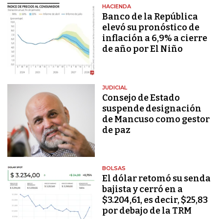
HACIENDA
Banco de la República
elevó su pronóstico de
inflación a 6,9% a cierre
de año por El Niño
JUDICIAL
Consejo de Estado
suspende designación
de Mancuso como gestor
de paz
BOLSAS
El dólar retomó su senda
bajista y cerró en a
$3.204,61, es decir, $25,83
por debajo de la TRM