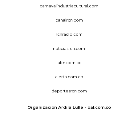
carnavalindustriacultural.com
canalrcn.com
rcnradio.com
noticiasrcn.com
lafm.com.co
alerta.com.co
deportesrcn.com
Organización Ardila Lülle - oal.com.co