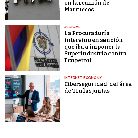
en la reunión de
Marruecos
JUDICIAL
La Procuraduría
intervino en sanción
que iba a imponer la
Superindustria contra
Ecopetrol
INTERNET ECONOMY
Ciberseguridad: del área
de TI a las juntas