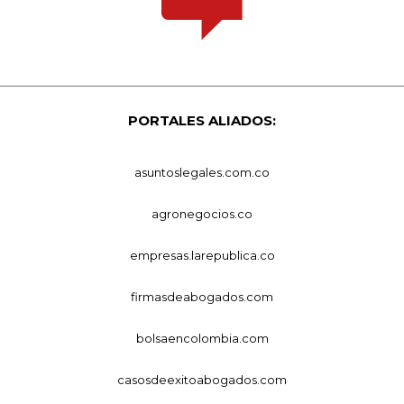
PORTALES ALIADOS:
asuntoslegales.com.co
agronegocios.co
empresas.larepublica.co
firmasdeabogados.com
bolsaencolombia.com
casosdeexitoabogados.com