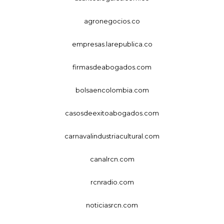
agronegocios.co
empresas.larepublica.co
firmasdeabogados.com
bolsaencolombia.com
casosdeexitoabogados.com
carnavalindustriacultural.com
canalrcn.com
rcnradio.com
noticiasrcn.com