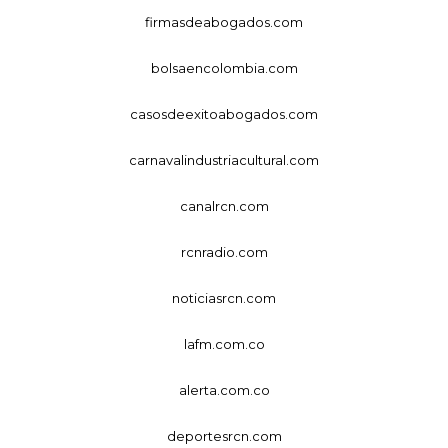
firmasdeabogados.com
bolsaencolombia.com
casosdeexitoabogados.com
carnavalindustriacultural.com
canalrcn.com
rcnradio.com
noticiasrcn.com
lafm.com.co
alerta.com.co
deportesrcn.com