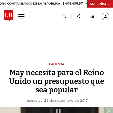
$ 408.498,97
+$ 8.753,81
+2,19%
PRA BANCO DE LA REPÚBLICA
TA
SUSCRÍBASE
HACIENDA
May necesita para el Reino
Unido un presupuesto que
sea popular
miércoles, 22 de noviembre de 2017