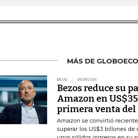
MÁS DE GLOBOEC
EE.UU.
05/08/2026
Bezos reduce su pa
Amazon en US$350
primera venta del
Amazon se convirtió recient
superar los US$3 billones de c
unos sólidos ingresos en su