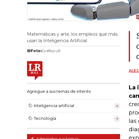
Matemáticas y arte, los empleos que más
usan la Inteligencia Artificial
Foto:
Gráfico LR
ALE
La 
Agregue a sus temas de interés
cam
cre
Inteligencia artificial
pro
Tecnología
las
dia
exp
Administre sus temas