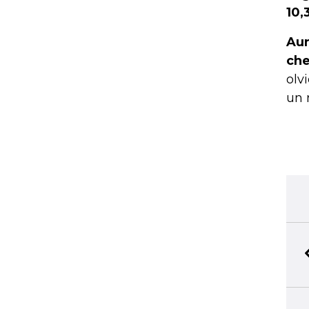
10,
Aun
che
olv
un 