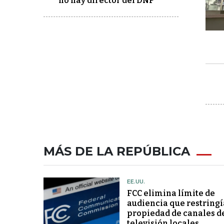
no hay director del DNP
MÁS DE LA REPÚBLICA
EE.UU.
FCC elimina límite de
audiencia que restringí
propiedad de canales d
televisión locales