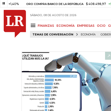
1,40%
$ 408.498,97
+$ 8.753,
ORO COMPRA BANCO DE LA REPÚBLICA
SÁBADO, 08 DE AGOSTO DE 2026
FINANZAS
ECONOMÍA
EMPRESAS
OCIO
G
TEMAS DE CONVERSACIÓN
ECONOMÍA
GOBIE