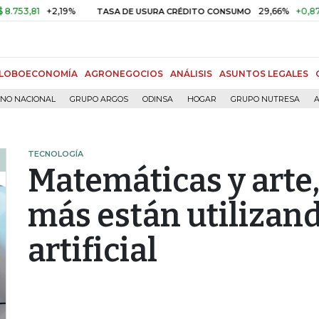
81
+2,19%
29,66%
+0,87%
+3,
TASA DE USURA CRÉDITO CONSUMO
LOBOECONOMÍA
AGRONEGOCIOS
ANÁLISIS
ASUNTOS LEGALES
RNO NACIONAL
GRUPO ARGOS
ODINSA
HOGAR
GRUPO NUTRESA
A
TECNOLOGÍA
Matemáticas y arte
más están utilizand
artificial