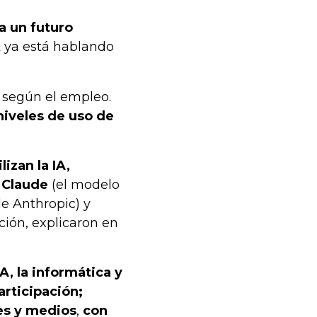
a un futuro
k ya está hablando
 según el empleo.
niveles de uso de
izan la IA,
 Claude
(el modelo
de Anthropic) y
ción, explicaron en
A, la informática y
articipación;
es y medios
,
con