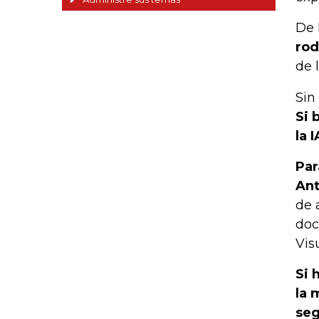
De 
rod
de 
Sin
Si 
la 
Par
Ant
de 
doc
Visu
Si 
la 
seg