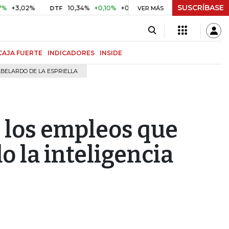
SUSCRÍBASE
02%
10,34%
+0,10%
+0,98%
$ 416,96
+$ 0,05
+0,01
DTF
UVR
VER MÁS
CAJA FUERTE
INDICADORES
INSIDE
BELARDO DE LA ESPRIELLA
, los empleos que
o la inteligencia