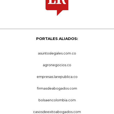
PORTALES ALIADOS:
asuntoslegales.com.co
agronegocios.co
empresas.larepublica.co
firmasdeabogados.com
bolsaencolombia.com
casosdeexitoabogados.com