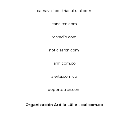
carnavalindustriacultural.com
canalrcn.com
rcnradio.com
noticiasrcn.com
lafm.com.co
alerta.com.co
deportesrcn.com
Organización Ardila Lülle - oal.com.co