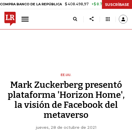
$ 408.498,97
+$ 8.753,81
+2,19%
BANCO DE LA REPÚBLICA
TASA 
SUSCRÍBASE
EE.UU.
Mark Zuckerberg presentó
plataforma 'Horizon Home',
la visión de Facebook del
metaverso
jueves, 28 de octubre de 2021