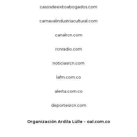
casosdeexitoabogados.com
carnavalindustriacultural.com
canalrcn.com
rcnradio.com
noticiasrcn.com
lafm.com.co
alerta.com.co
deportesrcn.com
Organización Ardila Lülle - oal.com.co