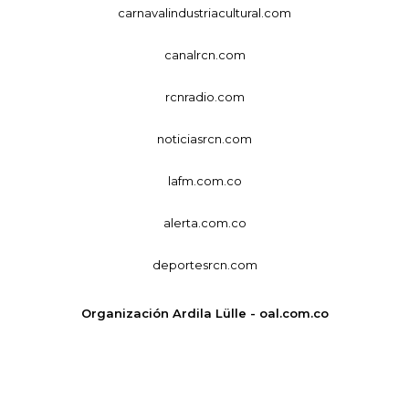
carnavalindustriacultural.com
canalrcn.com
rcnradio.com
noticiasrcn.com
lafm.com.co
alerta.com.co
deportesrcn.com
Organización Ardila Lülle - oal.com.co