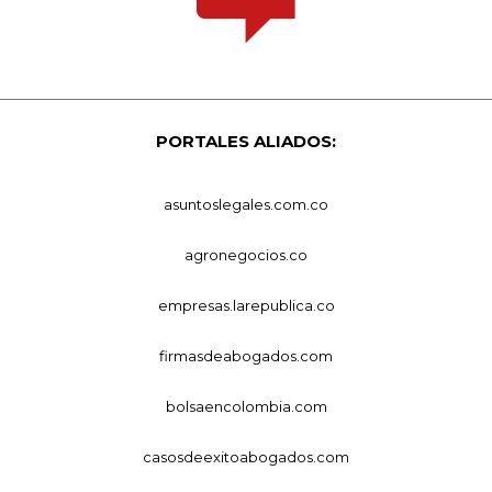
PORTALES ALIADOS:
asuntoslegales.com.co
agronegocios.co
empresas.larepublica.co
firmasdeabogados.com
bolsaencolombia.com
casosdeexitoabogados.com