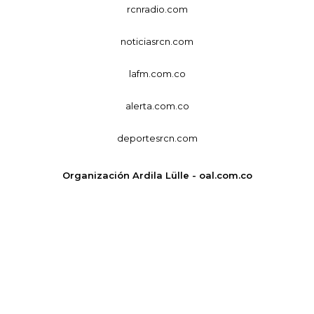
rcnradio.com
noticiasrcn.com
lafm.com.co
alerta.com.co
deportesrcn.com
Organización Ardila Lülle - oal.com.co