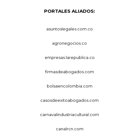
PORTALES ALIADOS:
asuntoslegales.com.co
agronegocios.co
empresas.larepublica.co
firmasdeabogados.com
bolsaencolombia.com
casosdeexitoabogados.com
carnavalindustriacultural.com
canalrcn.com