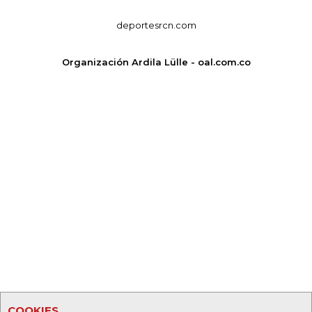
deportesrcn.com
Organización Ardila Lülle - oal.com.co
COOKIES