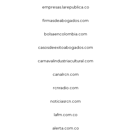
empresas.larepublica.co
firmasdeabogados.com
bolsaencolombia.com
casosdeexitoabogados.com
carnavalindustriacultural.com
canalrcn.com
rcnradio.com
noticiasrcn.com
lafm.com.co
alerta.com.co