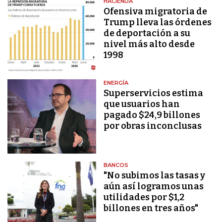
HACIENDA
Ofensiva migratoria de
Trump lleva las órdenes
de deportación a su
nivel más alto desde
1998
ENERGÍA
Superservicios estima
que usuarios han
pagado $24,9 billones
por obras inconclusas
BANCOS
"No subimos las tasas y
aún así logramos unas
utilidades por $1,2
billones en tres años"