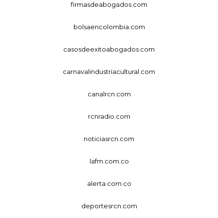
firmasdeabogados.com
bolsaencolombia.com
casosdeexitoabogados.com
carnavalindustriacultural.com
canalrcn.com
rcnradio.com
noticiasrcn.com
lafm.com.co
alerta.com.co
deportesrcn.com