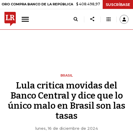
$ 408.498,97
+$ 8.753,81
+2,19%
MPRA BANCO DE LA REPÚBLICA
T
SUSCRÍBASE
BRASIL
Lula critica movidas del
Banco Central y dice que lo
único malo en Brasil son las
tasas
lunes, 16 de diciembre de 2024