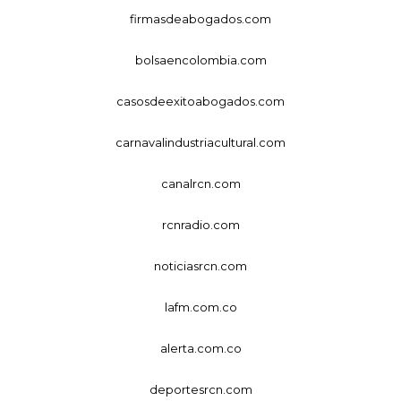
firmasdeabogados.com
bolsaencolombia.com
casosdeexitoabogados.com
carnavalindustriacultural.com
canalrcn.com
rcnradio.com
noticiasrcn.com
lafm.com.co
alerta.com.co
deportesrcn.com