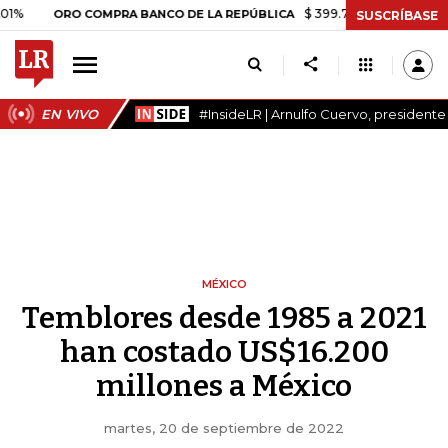
$ 399.745,16
+$ 2.295,71
+0,58
ORO COMPRA BANCO DE LA REPÚBLICA
SUSCRÍBASE
EN VIVO
#InsideLR | Arnulfo Cuervo, president
MÉXICO
Temblores desde 1985 a 2021
han costado US$16.200
millones a México
martes, 20 de septiembre de 2022