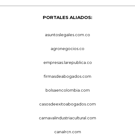
PORTALES ALIADOS:
asuntoslegales.com.co
agronegocios.co
empresas.larepublica.co
firmasdeabogados.com
bolsaencolombia.com
casosdeexitoabogados.com
carnavalindustriacultural.com
canalrcn.com