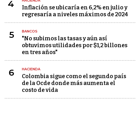
HACIENDA
4
Inflación se ubicaría en 6,2% en julio y
regresaría a niveles máximos de 2024
BANCOS
5
"No subimos las tasas y aún así
obtuvimos utilidades por $1,2 billones
en tres años"
HACIENDA
6
Colombia sigue como el segundo país
de la Ocde donde más aumenta el
costo de vida