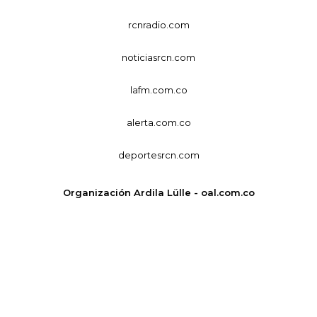
rcnradio.com
noticiasrcn.com
lafm.com.co
alerta.com.co
deportesrcn.com
Organización Ardila Lülle - oal.com.co