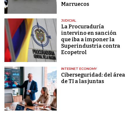
Marruecos
JUDICIAL
La Procuraduría
intervino en sanción
que iba a imponer la
Superindustria contra
Ecopetrol
INTERNET ECONOMY
Ciberseguridad: del área
de TI a las juntas