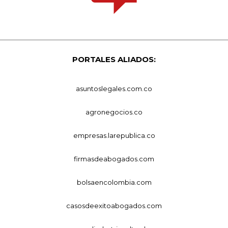
PORTALES ALIADOS:
asuntoslegales.com.co
agronegocios.co
empresas.larepublica.co
firmasdeabogados.com
bolsaencolombia.com
casosdeexitoabogados.com