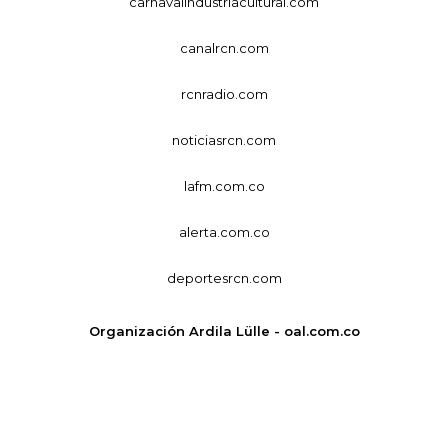
carnavalindustriacultural.com
canalrcn.com
rcnradio.com
noticiasrcn.com
lafm.com.co
alerta.com.co
deportesrcn.com
Organización Ardila Lülle - oal.com.co