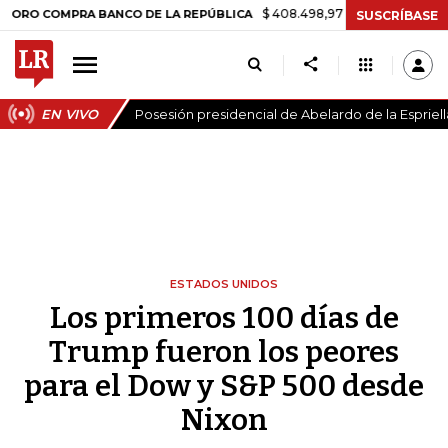
$ 408.498,97
+$ 8.753,81
+2,19%
OMPRA BANCO DE LA REPÚBLICA
SUSCRÍBASE
EN VIVO
Posesión presidencial de Abelardo de la Espriell
ESTADOS UNIDOS
Los primeros 100 días de
Trump fueron los peores
para el Dow y S&P 500 desde
Nixon