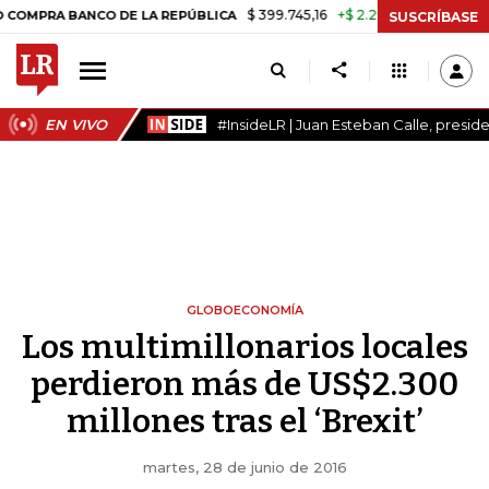
$ 399.745,16
+$ 2.295,71
+0,58%
BANCO DE LA REPÚBLICA
TASA D
SUSCRÍBASE
EN VIVO
#InsideLR | Juan Esteban Calle, presi
GLOBOECONOMÍA
Los multimillonarios locales
perdieron más de US$2.300
millones tras el ‘Brexit’
martes, 28 de junio de 2016