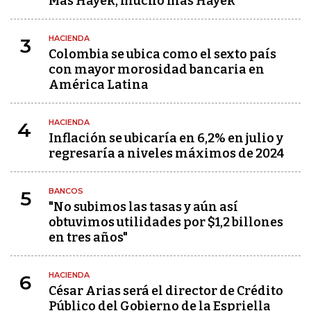
Más Hayek, mucho más Hayek
HACIENDA
3
Colombia se ubica como el sexto país
con mayor morosidad bancaria en
América Latina
HACIENDA
4
Inflación se ubicaría en 6,2% en julio y
regresaría a niveles máximos de 2024
BANCOS
5
"No subimos las tasas y aún así
obtuvimos utilidades por $1,2 billones
en tres años"
HACIENDA
6
César Arias será el director de Crédito
Público del Gobierno de la Espriella