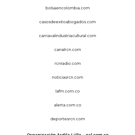
bolsaencolombia.com
casosdeexitoabogados.com
carnavalindustriacultural.com
canalrcn.com
rcnradio.com
noticiasrcn.com
lafm.com.co
alerta.com.co
deportesrcn.com
Organización Ardila Lülle - oal.com.co