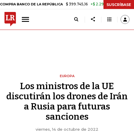
$ 399.745,16
+$ 2.295,71
+0,58%
BANCO DE LA REPÚBLICA
TASA D
SUSCRÍBASE
EUROPA
Los ministros de la UE
discutirán los drones de Irán
a Rusia para futuras
sanciones
viernes, 14 de octubre de 2022