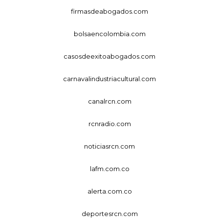
firmasdeabogados.com
bolsaencolombia.com
casosdeexitoabogados.com
carnavalindustriacultural.com
canalrcn.com
rcnradio.com
noticiasrcn.com
lafm.com.co
alerta.com.co
deportesrcn.com