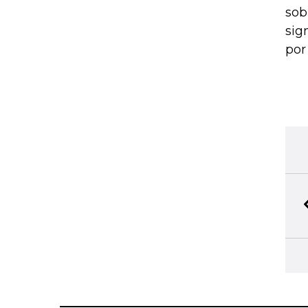
sob
sig
por