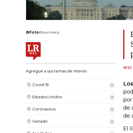
Foto:
Bloomberg
WSJ
Agregue a sus temas de interés
Los
Covid-19
pod
Estados Unidos
por
de 
Coronavirus
de 
Senado
El 