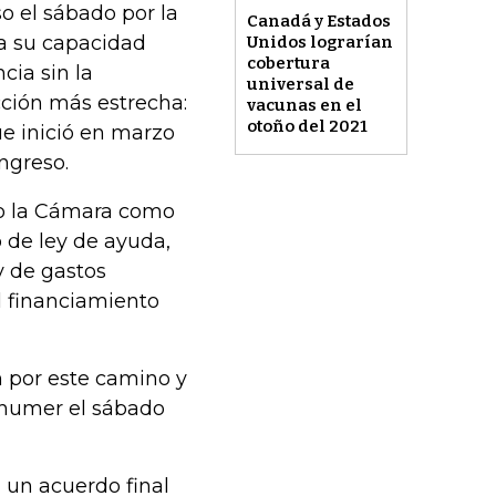
o el sábado por la
Canadá y Estados
ía su capacidad
Unidos lograrían
cobertura
ia sin la
universal de
cción más estrecha:
vacunas en el
otoño del 2021
ue inició en marzo
ngreso.
to la Cámara como
 de ley de ayuda,
y de gastos
El financiamiento
n por este camino y
chumer el sábado
, un acuerdo final