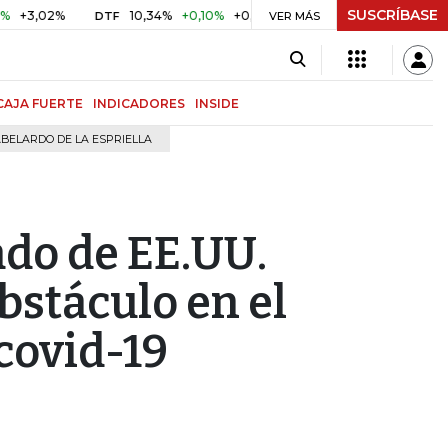
SUSCRÍBASE
02%
10,34%
+0,10%
+0,98%
$ 416,96
+$ 0,05
+0,01
DTF
UVR
VER MÁS
CAJA FUERTE
INDICADORES
INSIDE
BELARDO DE LA ESPRIELLA
ado de EE.UU.
bstáculo en el
covid-19