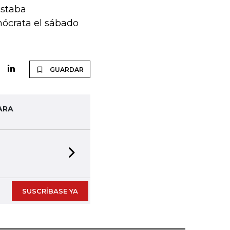
estaba
mócrata el sábado
GUARDAR
ARA
Next slide
SUSCRÍBASE YA