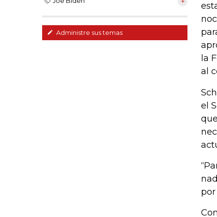
Joe Biden
est
noc
par
Administre sus temas
apr
la 
al 
Sch
el 
que
nec
act
“Pa
nad
por
Con