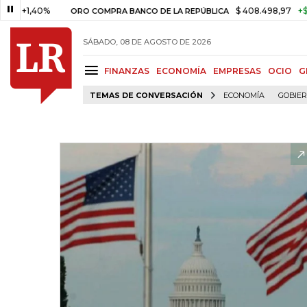
,40%
$ 408.498,97
+$ 8.753,8
ORO COMPRA BANCO DE LA REPÚBLICA
SÁBADO, 08 DE AGOSTO DE 2026
FINANZAS
ECONOMÍA
EMPRESAS
OCIO
G
TEMAS DE CONVERSACIÓN
ECONOMÍA
GOBIE