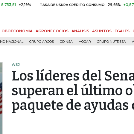
1
+2,19%
29,66%
+0,87%
+3,
TASA DE USURA CRÉDITO CONSUMO
LOBOECONOMÍA
AGRONEGOCIOS
ANÁLISIS
ASUNTOS LEGALES
RNO NACIONAL
GRUPO ARGOS
ODINSA
HOGAR
GRUPO NUTRESA
A
WSJ
Los líderes del Sen
superan el último o
paquete de ayudas 