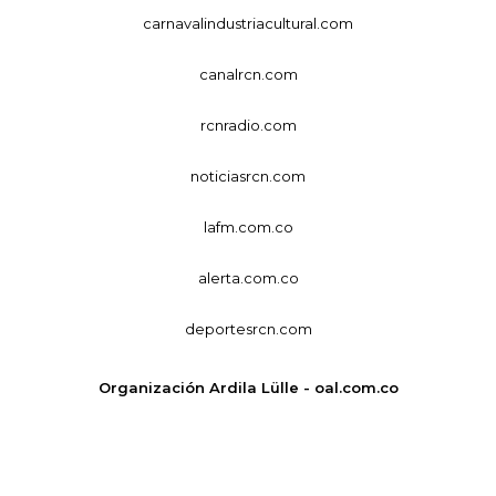
carnavalindustriacultural.com
canalrcn.com
rcnradio.com
noticiasrcn.com
lafm.com.co
alerta.com.co
deportesrcn.com
Organización Ardila Lülle - oal.com.co