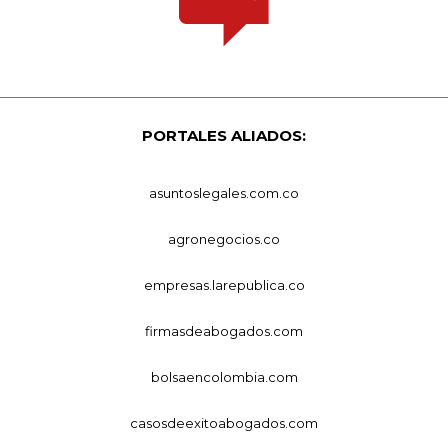
PORTALES ALIADOS:
asuntoslegales.com.co
agronegocios.co
empresas.larepublica.co
firmasdeabogados.com
bolsaencolombia.com
casosdeexitoabogados.com