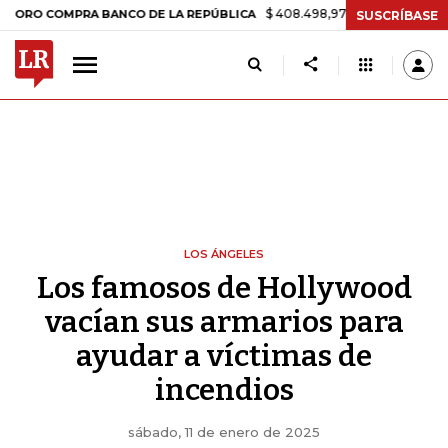
$ 408.498,97
+$ 8.753,81
+2,19%
MPRA BANCO DE LA REPÚBLICA
T
SUSCRÍBASE
LOS ÁNGELES
Los famosos de Hollywood
vacían sus armarios para
ayudar a víctimas de
incendios
sábado, 11 de enero de 2025