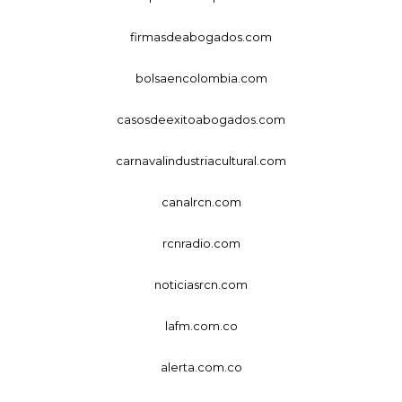
firmasdeabogados.com
bolsaencolombia.com
casosdeexitoabogados.com
carnavalindustriacultural.com
canalrcn.com
rcnradio.com
noticiasrcn.com
lafm.com.co
alerta.com.co