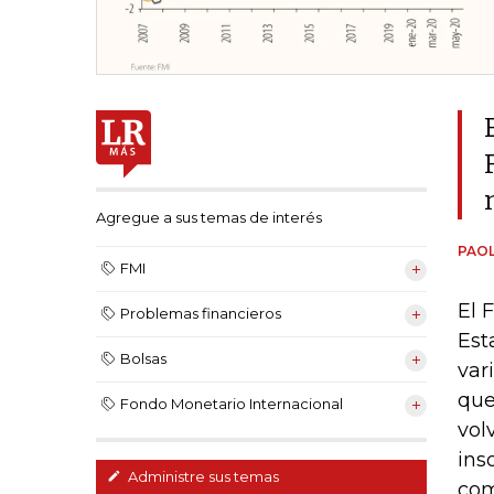
Agregue a sus temas de interés
PAOL
FMI
El 
Problemas financieros
Est
Bolsas
var
que
Fondo Monetario Internacional
vol
ins
Administre sus temas
com