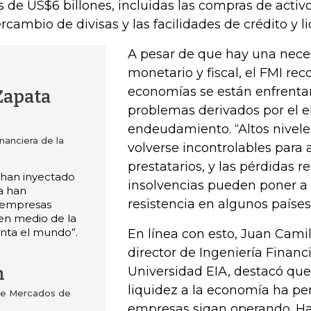
 de US$6 billones, incluidas las compras de activos
ercambio de divisas y las facilidades de crédito y li
A pesar de que hay una nece
monetario y fiscal, el FMI rec
economías se están enfrenta
Zapata
problemas derivados por el 
endeudamiento. “Altos nivel
nanciera de la
volverse incontrolables para
prestatarios, y las pérdidas r
 han inyectado
insolvencias pueden poner a
a han
resistencia en algunos países”
s empresas
en medio de la
enta el mundo”.
En línea con esto, Juan Camil
director de Ingeniería Financi
n
Universidad EIA, destacó que
liquidez a la economía ha pe
de Mercados de
empresas sigan operando. H