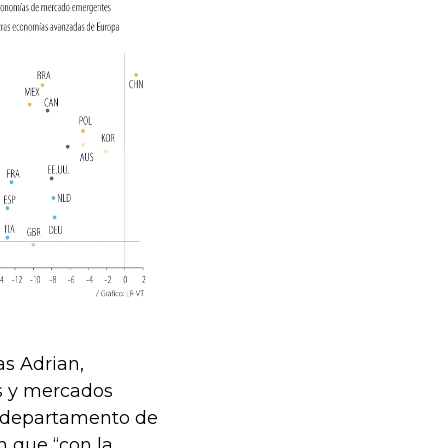
as Adrian,
os y mercados
el departamento de
n que “con la