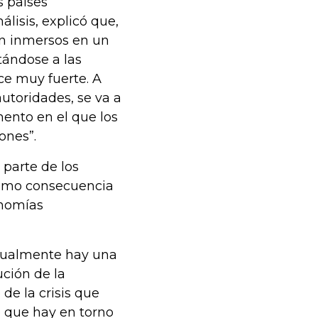
 países
lisis, explicó que,
án inmersos en un
tándose a las
ce muy fuerte. A
utoridades, se va a
ento en el que los
ones”.
 parte de los
 como consecuencia
onomías
ctualmente hay una
ución de la
de la crisis que
 que hay en torno