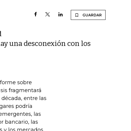
GUARDAR
d
 hay una desconexión con los
Informe sobre
isis fragmentará
a década, entre las
gares podría
emergentes, las
r bancario, las
s y los mercados