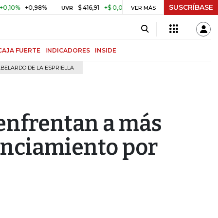
SUSCRÍBASE
+0,98%
$ 416,91
+$ 0,05
+0,01%
US$ 64.442,80
UVR
VER MÁS
BITCOIN
CAJA FUERTE
INDICADORES
INSIDE
BELARDO DE LA ESPRIELLA
enfrentan a más
nanciamiento por