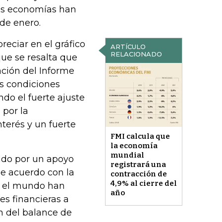
des economías han
de enero.
eciar en el gráfico
ARTÍCULO
RELACIONADO
que se resalta que
ación del Informe
as condiciones
do el fuerte ajuste
 por la
terés y un fuerte
FMI calcula que
la economía
mundial
ando por un apoyo
registrará una
De acuerdo con la
contracción de
4,9% al cierre del
do el mundo han
año
es financieras a
n del balance de