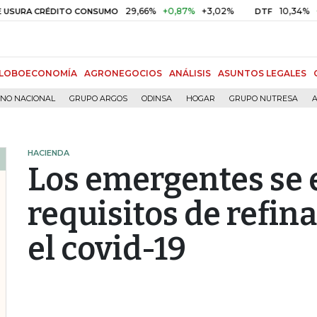
29,66%
+0,87%
+3,02%
10,34%
+0,10%
 CRÉDITO CONSUMO
DTF
LOBOECONOMÍA
AGRONEGOCIOS
ANÁLISIS
ASUNTOS LEGALES
RNO NACIONAL
GRUPO ARGOS
ODINSA
HOGAR
GRUPO NUTRESA
A
HACIENDA
Los emergentes se 
requisitos de refi
el covid-19