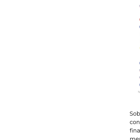
Sob
con
fin
mer