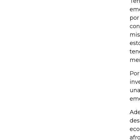
Ten
eme
por
con
mis
est
ten
mer
Por
inv
una
eme
Ade
des
eco
afr