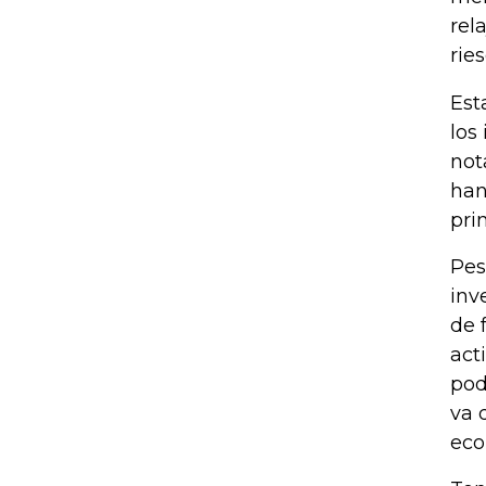
rel
rie
Est
los
not
han
pri
Pes
inv
de 
act
pod
va 
eco