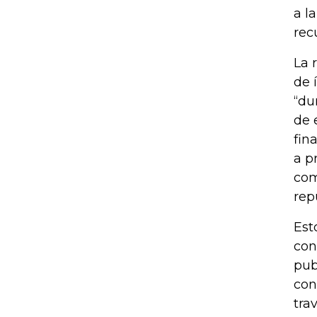
a l
rec
La 
de 
“du
de 
fin
a p
com
rep
Est
con
pub
con
tra