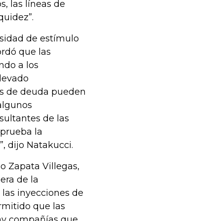
, las líneas de
quidez”.
sidad de estímulo
ordó que las
ndo a los
elevado
es de deuda pueden
 algunos
esultantes de las
 prueba la
, dijo Natakucci.
o Zapata Villegas,
era de la
 las inyecciones de
rmitido que las
ay compañías que