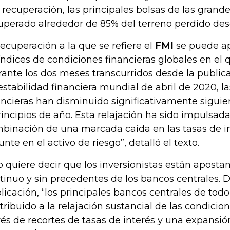
a recuperación, las principales bolsas de las gran
uperado alrededor de 85% del terreno perdido des
recuperación a la que se refiere el
FMI
se puede apr
índices de condiciones financieras globales en el 
rante los dos meses transcurridos desde la public
estabilidad financiera mundial de abril de 2020, l
ancieras han disminuido significativamente siguien
rincipios de año. Esta relajación ha sido impulsada
binación de una marcada caída en las tasas de in
unte en el activo de riesgo”, detalló el texto.
o quiere decir que los inversionistas están apost
tinuo y sin precedentes de los bancos centrales. 
licación, “los principales bancos centrales de to
tribuido a la relajación sustancial de las condicion
vés de recortes de tasas de interés y una expansió