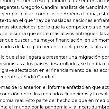
iendo en cuenta este panorama que enfrentan los
rgentes, Gregorio Gandini, analista de Gandini Aná
 ejemplo, países como los de América Latina, est
texto en el que “hay demasiadas naciones enfren
mas situaciones, por lo que la competencia se ha
o se le suma que entre más alivios entreguen las a
er que buscar una mayor financiación, en un mom
cados de la región tienen en peligro sus calificaci
 lo que si se llegara a presentar una migración por
ersionistas a los países desarrollados, se tendría
 grave afectación en el financiamiento de las ec
rgentes, añadió Gandini.
más de lo anterior, el informe enfatizó en que a
conexión entre los mercados financieros y la evol
nomía real. Esto parte del hecho de que en medio 
onta el mundo por la pandemia y la incertidumbre