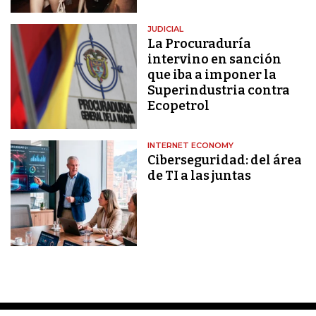
JUDICIAL
La Procuraduría
intervino en sanción
que iba a imponer la
Superindustria contra
Ecopetrol
INTERNET ECONOMY
Ciberseguridad: del área
de TI a las juntas