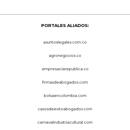
PORTALES ALIADOS:
asuntoslegales.com.co
agronegocios.co
empresas.larepublica.co
firmasdeabogados.com
bolsaencolombia.com
casosdeexitoabogados.com
carnavalindustriacultural.com