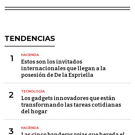
TENDENCIAS
HACIENDA
1
Estos son los invitados
internacionales que llegan a la
posesión de De la Espriella
TECNOLOGÍA
2
Los gadgets innovadores que están
transformando las tareas cotidianas
del hogar
HACIENDA
3
Las cinco banderas rojas que hereda el