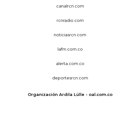
canalrcn.com
rcnradio.com
noticiasrcn.com
lafm.com.co
alerta.com.co
deportesrcn.com
Organización Ardila Lülle - oal.com.co