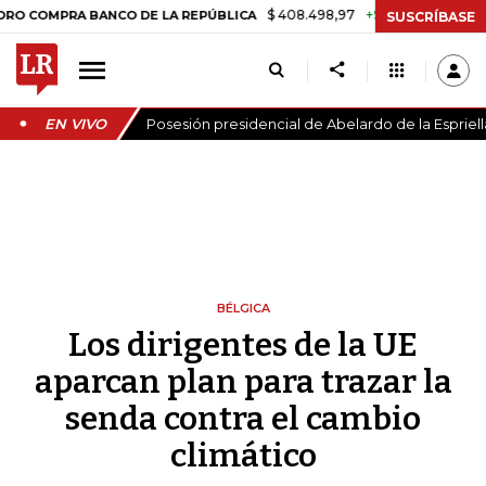
$ 408.498,97
+$ 8.753,81
+2,19%
RA BANCO DE LA REPÚBLICA
TAS
SUSCRÍBASE
EN VIVO
Posesión presidencial de Abelardo de la Espriell
BÉLGICA
Los dirigentes de la UE
aparcan plan para trazar la
senda contra el cambio
climático