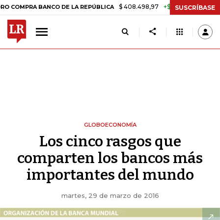
$ 408.498,97
+$ 8.753,81
+2,19%
A BANCO DE LA REPÚBLICA
TAS
SUSCRÍBASE
GLOBOECONOMÍA
Los cinco rasgos que
comparten los bancos más
importantes del mundo
martes, 29 de marzo de 2016