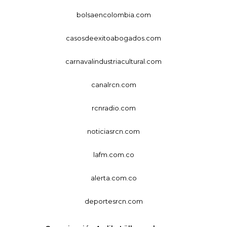
bolsaencolombia.com
casosdeexitoabogados.com
carnavalindustriacultural.com
canalrcn.com
rcnradio.com
noticiasrcn.com
lafm.com.co
alerta.com.co
deportesrcn.com