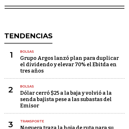
TENDENCIAS
BOLSAS
1
Grupo Argos lanzó plan para duplicar
el dividendo y elevar 70% el Ebitda en
tres años
BOLSAS
2
Dólar cerró $25 a la baja y volvió a la
senda bajista pese a las subastas del
Emisor
TRANSPORTE
3
Noguera traza la hoja de ruta para su