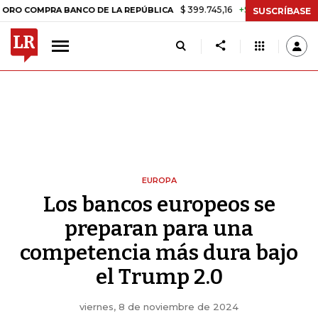
$ 399.745,16
+$ 2.295,71
+0,58%
OMPRA BANCO DE LA REPÚBLICA
T
SUSCRÍBASE
EUROPA
Los bancos europeos se
preparan para una
competencia más dura bajo
el Trump 2.0
viernes, 8 de noviembre de 2024