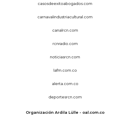
casosdeexitoabogados.com
carnavalindustriacultural.com
canalrcn.com
rcnradio.com
noticiasrcn.com
lafm.com.co
alerta.com.co
deportesrcn.com
Organización Ardila Lülle - oal.com.co