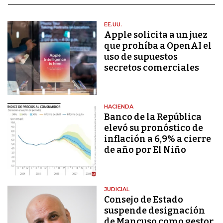
EE.UU.
Apple solicita a un juez
que prohíba a OpenAI el
uso de supuestos
secretos comerciales
HACIENDA
Banco de la República
elevó su pronóstico de
inflación a 6,9% a cierre
de año por El Niño
JUDICIAL
Consejo de Estado
suspende designación
de Mancuso como gestor