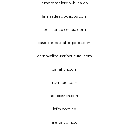
empresas.larepublica.co
firmasdeabogados.com
bolsaencolombia.com
casosdeexitoabogados.com
carnavalindustriacultural.com
canalrcn.com
rcnradio.com
noticiasrcn.com
lafm.com.co
alerta.com.co