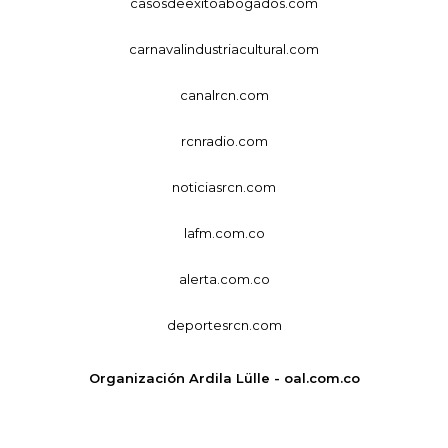
casosdeexitoabogados.com
carnavalindustriacultural.com
canalrcn.com
rcnradio.com
noticiasrcn.com
lafm.com.co
alerta.com.co
deportesrcn.com
Organización Ardila Lülle - oal.com.co