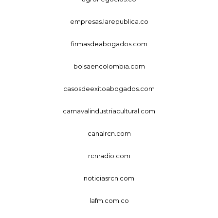
empresas.larepublica.co
firmasdeabogados.com
bolsaencolombia.com
casosdeexitoabogados.com
carnavalindustriacultural.com
canalrcn.com
rcnradio.com
noticiasrcn.com
lafm.com.co