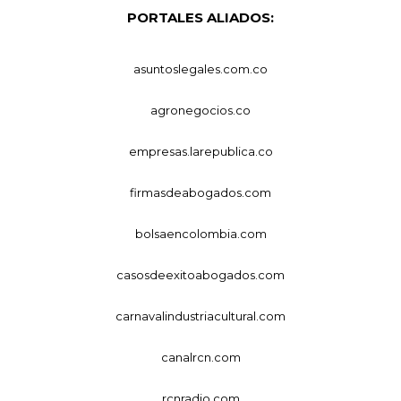
PORTALES ALIADOS:
asuntoslegales.com.co
agronegocios.co
empresas.larepublica.co
firmasdeabogados.com
bolsaencolombia.com
casosdeexitoabogados.com
carnavalindustriacultural.com
canalrcn.com
rcnradio.com