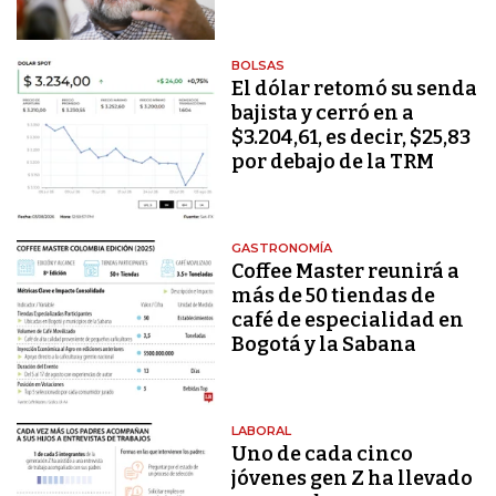
BOLSAS
El dólar retomó su senda
bajista y cerró en a
$3.204,61, es decir, $25,83
por debajo de la TRM
GASTRONOMÍA
Coffee Master reunirá a
más de 50 tiendas de
café de especialidad en
Bogotá y la Sabana
LABORAL
Uno de cada cinco
jóvenes gen Z ha llevado