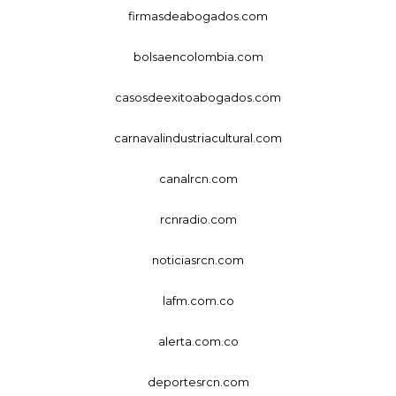
firmasdeabogados.com
bolsaencolombia.com
casosdeexitoabogados.com
carnavalindustriacultural.com
canalrcn.com
rcnradio.com
noticiasrcn.com
lafm.com.co
alerta.com.co
deportesrcn.com