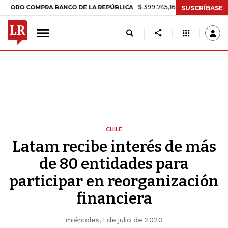
$ 399.745,16
+$ 2.295,71
+0,58%
MPRA BANCO DE LA REPÚBLICA
T
SUSCRÍBASE
CHILE
Latam recibe interés de más
de 80 entidades para
participar en reorganización
financiera
miércoles, 1 de julio de 2020