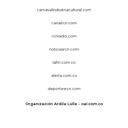
carnavalindustriacultural.com
canalrcn.com
rcnradio.com
noticiasrcn.com
lafm.com.co
alerta.com.co
deportesrcn.com
Organización Ardila Lülle - oal.com.co