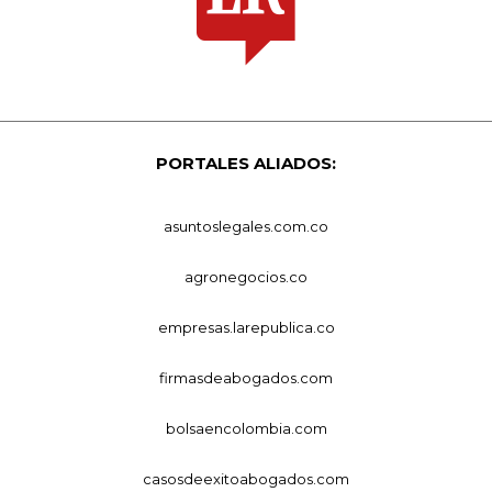
PORTALES ALIADOS:
asuntoslegales.com.co
agronegocios.co
empresas.larepublica.co
firmasdeabogados.com
bolsaencolombia.com
casosdeexitoabogados.com