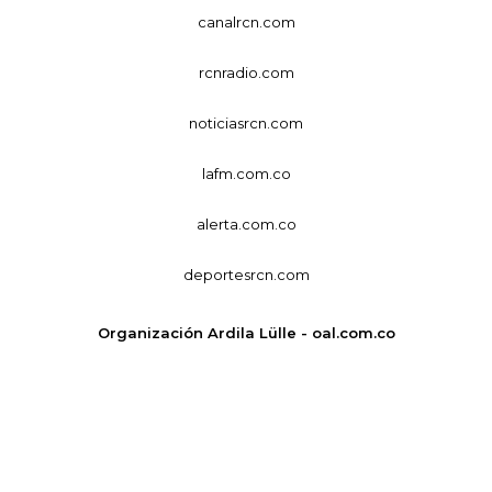
canalrcn.com
rcnradio.com
noticiasrcn.com
lafm.com.co
alerta.com.co
deportesrcn.com
Organización Ardila Lülle - oal.com.co