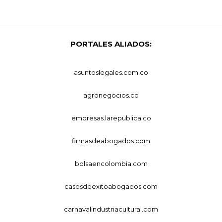
PORTALES ALIADOS:
asuntoslegales.com.co
agronegocios.co
empresas.larepublica.co
firmasdeabogados.com
bolsaencolombia.com
casosdeexitoabogados.com
carnavalindustriacultural.com