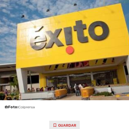
Foto:
Colprensa
GUARDAR