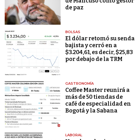
de Mancuso como gestor
de paz
BOLSAS
El dólar retomó su senda
bajista y cerró en a
$3.204,61, es decir, $25,83
por debajo de la TRM
GASTRONOMÍA
Coffee Master reunirá a
más de 50 tiendas de
café de especialidad en
Bogotá y la Sabana
LABORAL