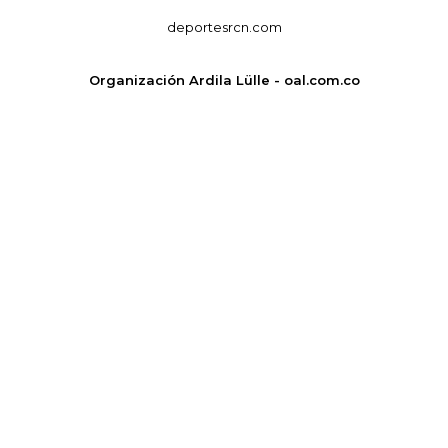
deportesrcn.com
Organización Ardila Lülle - oal.com.co