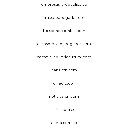
empresas.larepublica.co
firmasdeabogados.com
bolsaencolombia.com
casosdeexitoabogados.com
carnavalindustriacultural.com
canalrcn.com
rcnradio.com
noticiasrcn.com
lafm.com.co
alerta.com.co