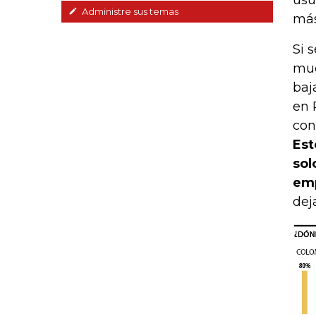
usu
Administre sus temas
más
Si 
mue
baj
en 
con
Est
sol
emp
dej