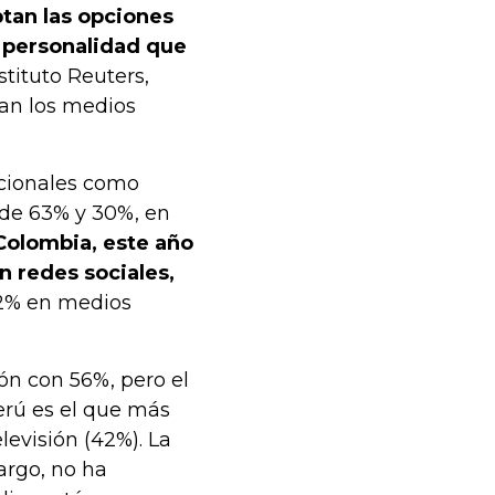
tan las opciones
a personalidad que
nstituto Reuters,
tan los medios
icionales como
 de 63% y 30%, en
Colombia, este año
n redes sociales,
2% en medios
ón con 56%, pero el
rú es el que más
evisión (42%). La
argo, no ha