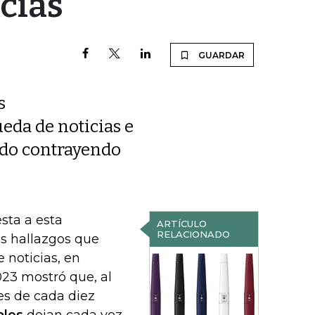
cias
GUARDAR
s
eda de noticias e
 ido contrayendo
sta a esta
ARTÍCULO
RELACIONADO
s hallazgos que
 noticias, en
023 mostró que, al
res de cada diez