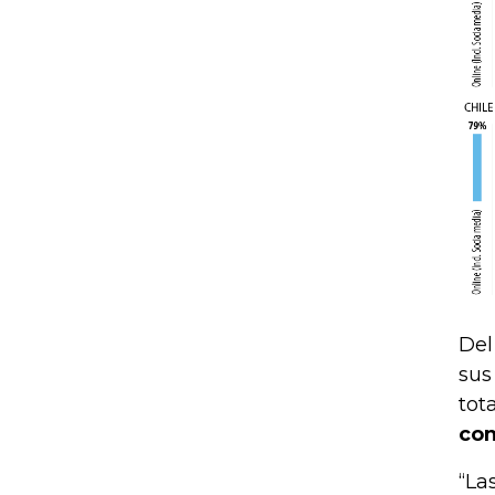
Del
sus
tot
con
“La