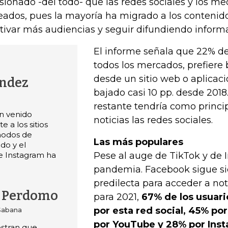
sionado -del todo- que las redes sociales y los me
eados, pues la mayoría ha migrado a los contenido
tivar más audiencias y seguir difundiendo inform
El informe señala que 22% de
todos los mercados, prefiere 
desde un sitio web o aplicaci
ndez
bajado casi 10 pp. desde 2018
restante tendría como princip
an venido
noticias las redes sociales.
 a los sitios
modos de
Las más populares
o y el
e Instagram ha
Pese al auge de TikTok y de 
pandemia. Facebook sigue si
predilecta para acceder a not
a Perdomo
para 2021,
67% de los usuari
por esta red social, 45% p
 Sabana
por YouTube y 28% por Ins
estran que