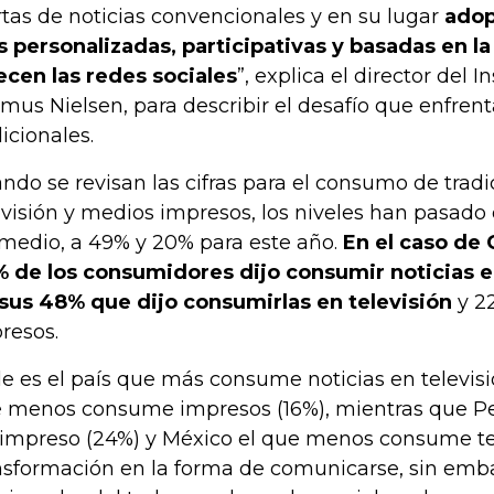
rtas de noticias convencionales y en su lugar
adop
 personalizadas, participativas y basadas en l
ecen las redes sociales
”, explica el director del I
mus Nielsen, para describir el desafío que enfren
dicionales.
ndo se revisan las cifras para el consumo de trad
evisión y medios impresos, los niveles han pasado
medio, a 49% y 20% para este año.
En el caso de 
 de los consumidores dijo consumir noticias e
sus 48% que dijo consumirlas en televisión
y 2
resos.
le es el país que más consume noticias en televisi
 menos consume impresos (16%), mientras que Pe
 impreso (24%) y México el que menos consume tel
nsformación en la forma de comunicarse, sin emb