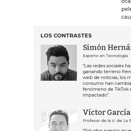
oca
pel
cau
LOS CONTRASTES
Simón Herná
Experto en Tecnología
“Las redes sociales h
ganando terreno frente
web de noticias, los 
consumo han cambiad
fenómeno de TikTok 
impactado”.
Víctor Garcí
Profesor de la U. de La
“Estudios previos mu