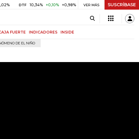
SUSCRÍBASE
10,34%
+0,10%
+0,98%
$ 416,86
+$ 0,05
+0,01%
DTF
UVR
VER MÁS
CAJA FUERTE
INDICADORES
INSIDE
NÓMENO DE EL NIÑO