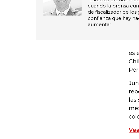
cuando la prensa cum
de fiscalizador de los 
confianza que hay ha
aumenta”.
es 
Chi
Per
Jun
rep
las
mex
col
Vea