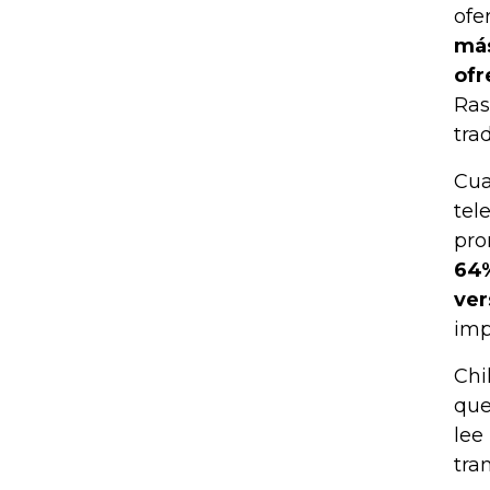
ofe
más
ofr
Ras
tra
Cua
tel
pro
64%
ver
imp
Chi
que
lee
tra