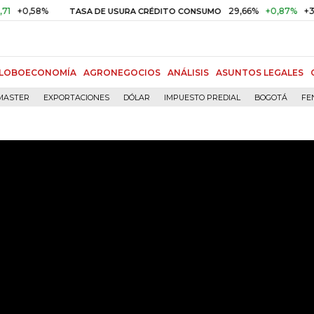
58%
29,66%
+0,87%
+3,02%
TASA DE USURA CRÉDITO CONSUMO
LOBOECONOMÍA
AGRONEGOCIOS
ANÁLISIS
ASUNTOS LEGALES
MASTER
EXPORTACIONES
DÓLAR
IMPUESTO PREDIAL
BOGOTÁ
FE