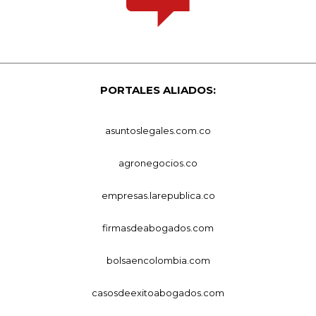
PORTALES ALIADOS:
asuntoslegales.com.co
agronegocios.co
empresas.larepublica.co
firmasdeabogados.com
bolsaencolombia.com
casosdeexitoabogados.com