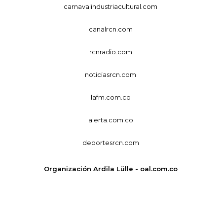
carnavalindustriacultural.com
canalrcn.com
rcnradio.com
noticiasrcn.com
lafm.com.co
alerta.com.co
deportesrcn.com
Organización Ardila Lülle - oal.com.co