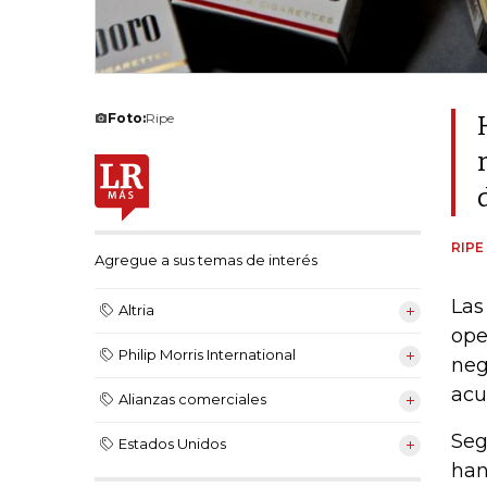
Foto:
Ripe
RIPE
Agregue a sus temas de interés
Las
Altria
ope
Philip Morris International
neg
acu
Alianzas comerciales
Seg
Estados Unidos
han