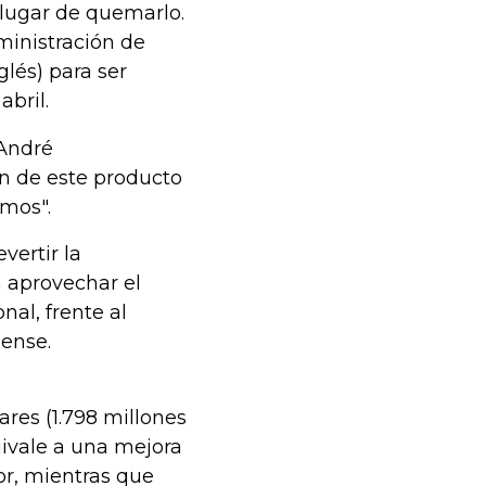
n lugar de quemarlo.
dministración de
lés) para ser
bril.
 André
n de este producto
umos".
ertir la
a aprovechar el
nal, frente al
ense.
ares (1.798 millones
uivale a una mejora
or, mientras que