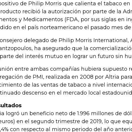
positivo de Philip Morris que calienta el tabaco e
producto recibió la autorización por parte de la A
mentos y Medicamentos (FDA, por sus siglas en ing
dido en el país norteamericano el pasado mes de a
consejero delegado de Philip Morris International,
antzopoulos, ha asegurado que la comercializació
 parte del interés mutuo en lograr un futuro sin h
unión entre ambas compañías hubiera supuesto rev
regación de PMI, realizada en 2008 por Altria par
cimiento de las ventas de tabaco a nivel internacio
tinuado descenso en el mercado local estadounid
ultados
ria logró un beneficio neto de 1.996 millones de dól
euros) en el segundo trimestre de 2019, lo que eq
6,4% con respecto al mismo periodo del año anteri