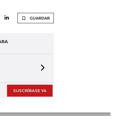
GUARDAR
ARA
Next slide
SUSCRÍBASE YA