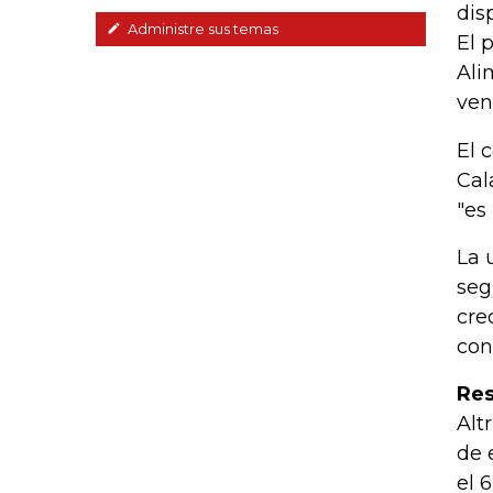
dis
Administre sus temas
El 
Ali
ven
El 
Cal
"es
La 
seg
cre
con
Res
Alt
de 
el 