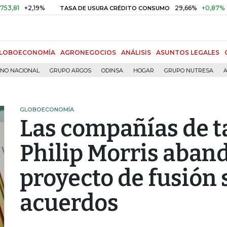
+2,19%
29,66%
+0,87%
+3,0
TASA DE USURA CRÉDITO CONSUMO
LOBOECONOMÍA
AGRONEGOCIOS
ANÁLISIS
ASUNTOS LEGALES
RNO NACIONAL
GRUPO ARGOS
ODINSA
HOGAR
GRUPO NUTRESA
A
GLOBOECONOMÍA
Las compañías de t
Philip Morris aban
proyecto de fusión s
acuerdos