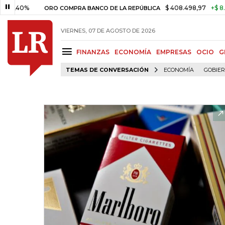
40%
$ 408.498,97
+$ 8.753,81
ORO COMPRA BANCO DE LA REPÚBLICA
VIERNES, 07 DE AGOSTO DE 2026
FINANZAS
ECONOMÍA
EMPRESAS
OCIO
G
TEMAS DE CONVERSACIÓN
ECONOMÍA
GOBIE