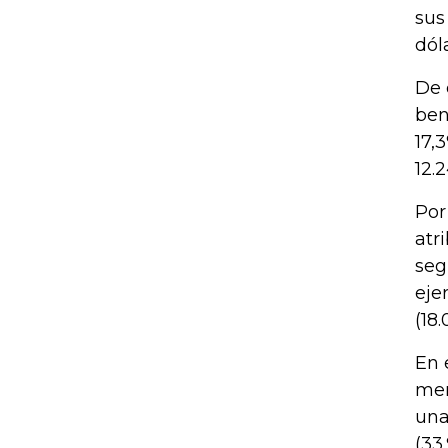
sus
dól
De 
ben
17,
12.
Por
atr
seg
eje
(18
En 
men
una
(33