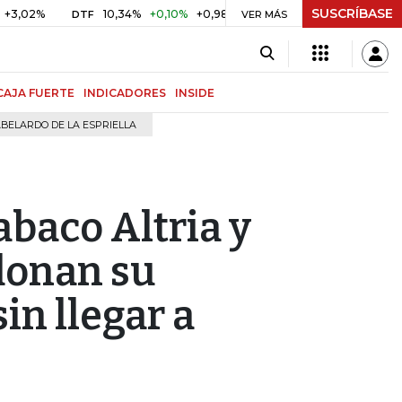
SUSCRÍBASE
2%
10,34%
+0,10%
+0,98%
$ 416,96
+$ 0,05
+0,01%
DTF
UVR
VER MÁS
CAJA FUERTE
INDICADORES
INSIDE
BELARDO DE LA ESPRIELLA
abaco Altria y
donan su
in llegar a