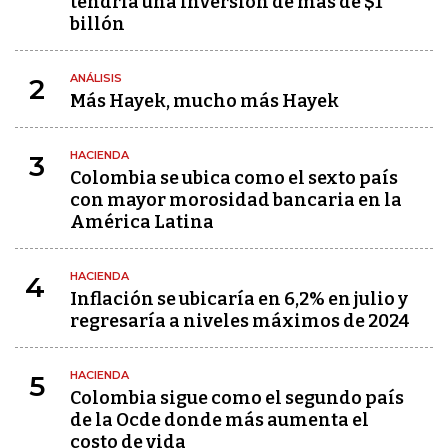
tendría una inversión de más de $1
billón
ANÁLISIS
2
Más Hayek, mucho más Hayek
HACIENDA
3
Colombia se ubica como el sexto país
con mayor morosidad bancaria en la
América Latina
HACIENDA
4
Inflación se ubicaría en 6,2% en julio y
regresaría a niveles máximos de 2024
HACIENDA
5
Colombia sigue como el segundo país
de la Ocde donde más aumenta el
costo de vida