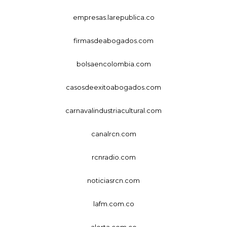
empresas.larepublica.co
firmasdeabogados.com
bolsaencolombia.com
casosdeexitoabogados.com
carnavalindustriacultural.com
canalrcn.com
rcnradio.com
noticiasrcn.com
lafm.com.co
alerta.com.co