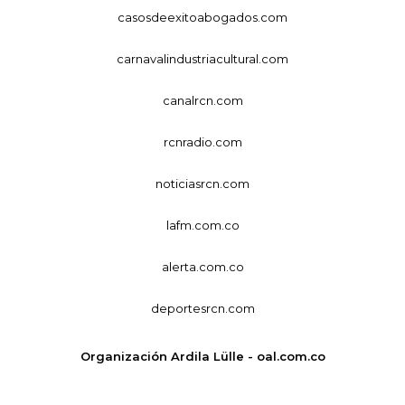
casosdeexitoabogados.com
carnavalindustriacultural.com
canalrcn.com
rcnradio.com
noticiasrcn.com
lafm.com.co
alerta.com.co
deportesrcn.com
Organización Ardila Lülle - oal.com.co