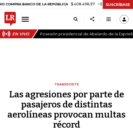
$ 408.498,97
+$ 8.753,81
+2,19%
 BANCO DE LA REPÚBLICA
TASA
SUSCRÍBASE
EN VIVO
Posesión presidencial de Abelardo de la Espriell
TRANSPORTE
Las agresiones por parte de
pasajeros de distintas
aerolíneas provocan multas
récord