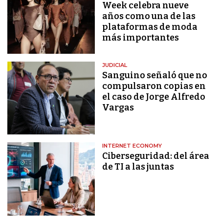
Week celebra nueve
años como una de las
plataformas de moda
más importantes
JUDICIAL
Sanguino señaló que no
compulsaron copias en
el caso de Jorge Alfredo
Vargas
INTERNET ECONOMY
Ciberseguridad: del área
de TI a las juntas