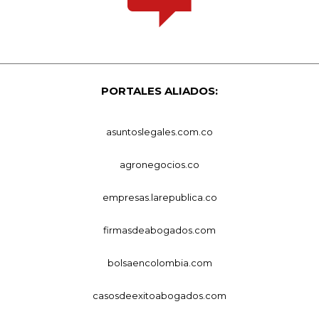
PORTALES ALIADOS:
asuntoslegales.com.co
agronegocios.co
empresas.larepublica.co
firmasdeabogados.com
bolsaencolombia.com
casosdeexitoabogados.com