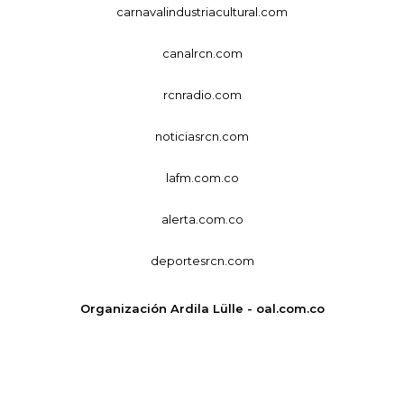
carnavalindustriacultural.com
canalrcn.com
rcnradio.com
noticiasrcn.com
lafm.com.co
alerta.com.co
deportesrcn.com
Organización Ardila Lülle - oal.com.co